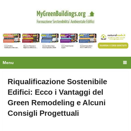
Privacy
Oltre 30.000 tecnici
fanno già parte della
community.
Ecco cosa riceverai gratis
Menu
Riqualificazione Sostenibile
Edifici: Ecco i Vantaggi del
Green Remodeling e Alcuni
Consigli Progettuali