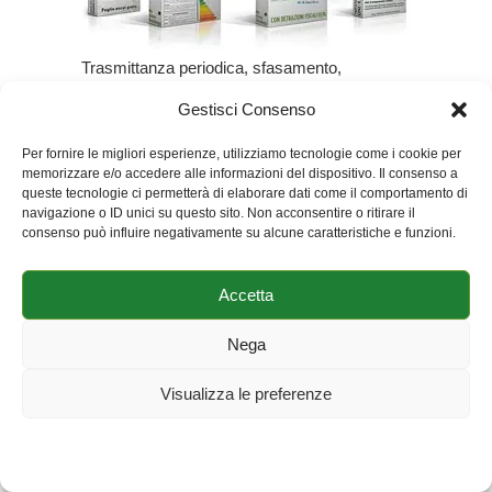
Trasmittanza periodica, sfasamento,
prestazione energetica, comfort, interventi
Gestisci Consenso
migliorativi, tempo di ritorno e molto altro:
Per fornire le migliori esperienze, utilizziamo tecnologie come i cookie per
memorizzare e/o accedere alle informazioni del dispositivo. Il consenso a
queste tecnologie ci permetterà di elaborare dati come il comportamento di
navigazione o ID unici su questo sito. Non acconsentire o ritirare il
consenso può influire negativamente su alcune caratteristiche e funzioni.
Accetta
Privacy
Oltre 30.000 tecnici
fanno già parte della
Nega
community.
Ecco cosa riceverai gratis
Visualizza le preferenze
Cookie Policy
Dichiarazione sulla Privacy
Impressum
DA NON PERDERE