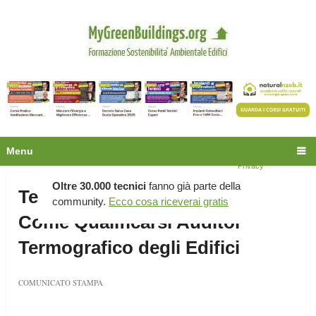
Trasmittanza periodica, sfasamento,
prestazione energetica, comfort, interventi
migliorativi, tempo di ritorno e molto altro:
Menu
Privacy
Oltre 30.000 tecnici
fanno già parte della
Termografia in Edilizia: Ecco
community.
Ecco cosa riceverai gratis
Come Qualificarsi Auditor
Termografico degli Edifici
COMUNICATO STAMPA