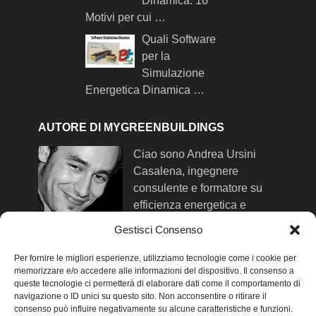
Dinamica: 16
Motivi per cui …
Quali Software
per la
Simulazione
Energetica Dinamica …
AUTORE DI MYGREENBUILDINGS
Ciao sono Andrea Ursini
Casalena, ingegnere
consulente e formatore su
efficienza energetica e
comfort negli edifici. Qui trovi
Gestisci Consenso
maggiori info su di me
.
Per fornire le migliori esperienze, utilizziamo tecnologie come i cookie per
memorizzare e/o accedere alle informazioni del dispositivo. Il consenso a
queste tecnologie ci permetterà di elaborare dati come il comportamento di
SEGUIMI SUI SOCIAL NETWORK
navigazione o ID unici su questo sito. Non acconsentire o ritirare il
consenso può influire negativamente su alcune caratteristiche e funzioni.