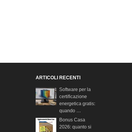
ARTICOLI RECENTI
Software per la
certificazione
energetica gratis:
quando …
Bonus Casa
2026: quanto si