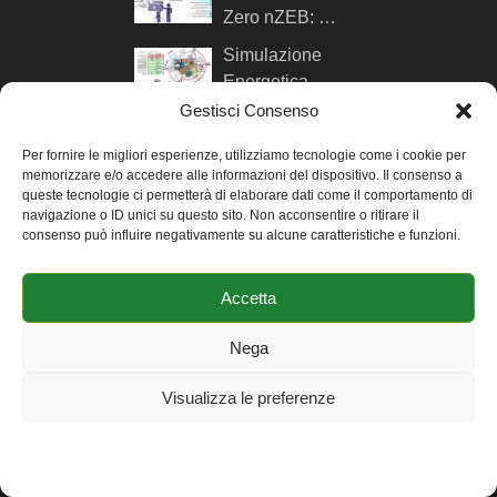
Zero nZEB: …
Simulazione
Energetica
Dinamica: 16
Gestisci Consenso
Motivi per cui …
Per fornire le migliori esperienze, utilizziamo tecnologie come i cookie per
Quali Software
memorizzare e/o accedere alle informazioni del dispositivo. Il consenso a
per la
queste tecnologie ci permetterà di elaborare dati come il comportamento di
navigazione o ID unici su questo sito. Non acconsentire o ritirare il
Simulazione
consenso può influire negativamente su alcune caratteristiche e funzioni.
Energetica Dinamica …
Accetta
AUTORE DI MYGREENBUILDINGS
Nega
Ciao sono Andrea Ursini
Casalena, ingegnere
Visualizza le preferenze
consulente e formatore su
efficienza energetica e
Cookie Policy
Dichiarazione sulla Privacy
Impressum
comfort negli edifici. Qui trovi
maggiori info su di me
.