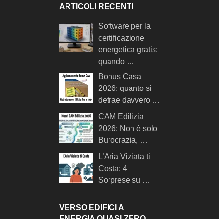
ARTICOLI RECENTI
Software per la
certificazione
energetica gratis:
quando …
Bonus Casa
2026: quanto si
detrae davvero …
CAM Edilizia
2026: Non è solo
Burocrazia, …
L’Aria Viziata ti
Costa: 4
Sorprese su …
VERSO EDIFICI A
ENERGIA QUASI ZERO