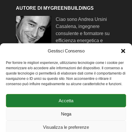
AUTORE DI MYGREENBUILDINGS
Ciao sono Andrea Ursini
Casalena, ingegnere
consulente e formatore su
efficienza energetica e
comfort negli edifici. Qui trovi
Gestisci Consenso
maggiori info su di me
.
Per fornire le migliori esperienze, utilizziamo tecnologie come i cookie per
memorizzare e/o accedere alle informazioni del dispositivo. Il consenso a
queste tecnologie ci permetterà di elaborare dati come il comportamento di
SEGUIMI SUI SOCIAL NETWORK
navigazione o ID unici su questo sito. Non acconsentire o ritirare il
consenso può influire negativamente su alcune caratteristiche e funzioni.
-
Facebook
-
Twitter
Accetta
-
Linkedin
-
Youtube
Nega
Visualizza le preferenze