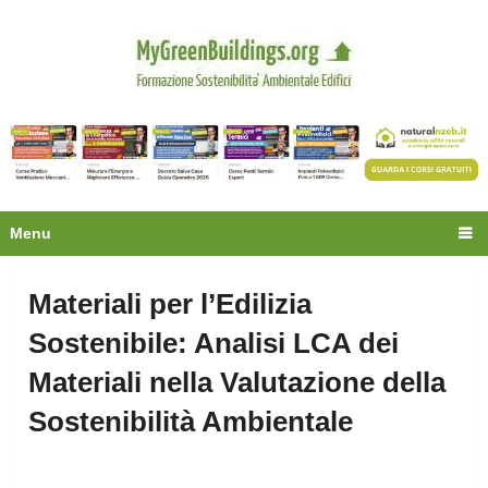
Privacy
Oltre 30.000 tecnici
fanno già parte della
community.
Ecco cosa riceverai gratis
Menu
Materiali per l’Edilizia
Sostenibile: Analisi LCA dei
Materiali nella Valutazione della
Sostenibilità Ambientale