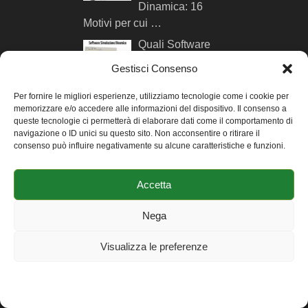
Dinamica: 16
Motivi per cui …
Quali Software
per la
Gestisci Consenso
Simulazione
Energetica Dinamica …
Per fornire le migliori esperienze, utilizziamo tecnologie come i cookie per
memorizzare e/o accedere alle informazioni del dispositivo. Il consenso a
queste tecnologie ci permetterà di elaborare dati come il comportamento di
AUTORE DI MYGREENBUILDINGS
navigazione o ID unici su questo sito. Non acconsentire o ritirare il
consenso può influire negativamente su alcune caratteristiche e funzioni.
Ciao sono Andrea Ursini
Casalena, ingegnere
Accetta
consulente e formatore su
efficienza energetica e
Nega
comfort negli edifici. Qui trovi
maggiori info su di me
.
Visualizza le preferenze
Cookie Policy
Dichiarazione sulla Privacy
Impressum
SEGUIMI SUI SOCIAL NETWORK