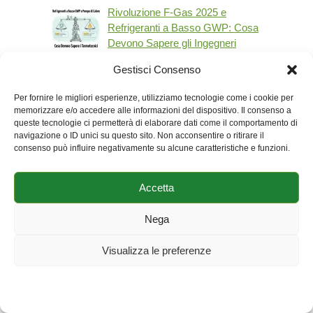
Rivoluzione F-Gas 2025 e
Refrigeranti a Basso GWP: Cosa
Devono Sapere gli Ingegneri
Termotecnici sulle …
Gestisci Consenso
Sistemi di Impermeabilizzazione
Per fornire le migliori esperienze, utilizziamo tecnologie come i cookie per
e Metodologie di Prevenzione:
memorizzare e/o accedere alle informazioni del dispositivo. Il consenso a
Analisi delle Cause Ricorrenti di
queste tecnologie ci permetterà di elaborare dati come il comportamento di
Difettosità
navigazione o ID unici su questo sito. Non acconsentire o ritirare il
consenso può influire negativamente su alcune caratteristiche e funzioni.
Accetta
Nega
Visualizza le preferenze
Cookie Policy
Dichiarazione sulla Privacy
Impressum