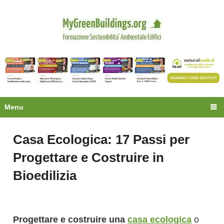
Privacy
Oltre 30.000 tecnici
fanno già parte della
community.
Ecco cosa riceverai gratis
Menu
Casa Ecologica: 17 Passi per
Progettare e Costruire in
Bioedilizia
Progettare e costruire una
casa ecologica
o