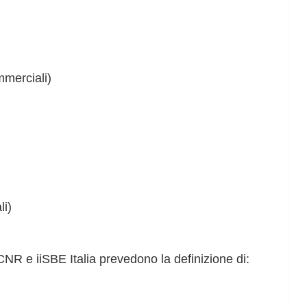
mmerciali)
li)
C-CNR e iiSBE Italia prevedono la definizione di: