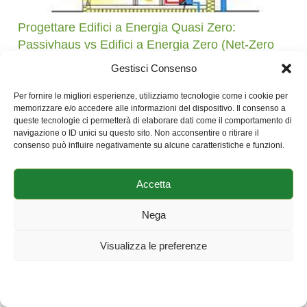
Progettare Edifici a Energia Quasi Zero:
Passivhaus vs Edifici a Energia Zero (Net-Zero
Energy Buildings)
Gestisci Consenso
Per fornire le migliori esperienze, utilizziamo tecnologie come i cookie per
memorizzare e/o accedere alle informazioni del dispositivo. Il consenso a
queste tecnologie ci permetterà di elaborare dati come il comportamento di
navigazione o ID unici su questo sito. Non acconsentire o ritirare il
consenso può influire negativamente su alcune caratteristiche e funzioni.
Accetta
Nega
Edifici Scolastici a Energia Quasi Zero nZEB:
Visualizza le preferenze
Ecco 4 Progetti Guida Europei che Stanno
Facendo Scuola
Cookie Policy
Dichiarazione sulla Privacy
Impressum