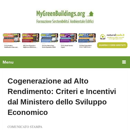
Privacy
Oltre 30.000 tecnici
fanno già parte della
community.
Ecco cosa riceverai gratis
Menu
Cogenerazione ad Alto
Rendimento: Criteri e Incentivi
dal Ministero dello Sviluppo
Economico
COMUNICATO STAMPA