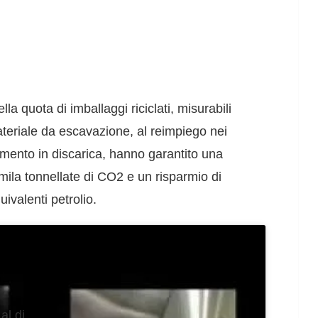
lla quota di imballaggi riciclati, misurabili
ateriale da escavazione, al reimpiego nei
imento in discarica, hanno garantito una
mila tonnellate di CO2 e un risparmio di
ivalenti petrolio.
al di