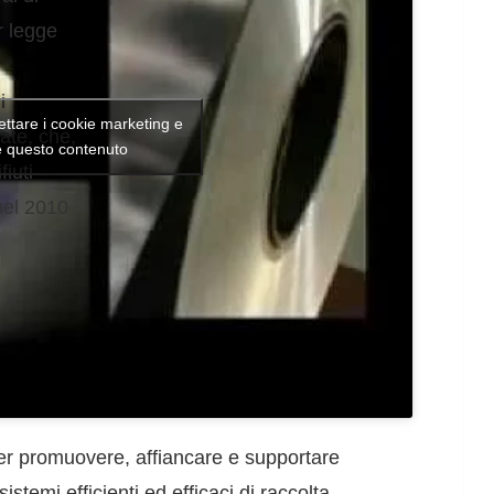
r legge
i
cettare i cookie marketing e
late, che,
re questo contenuto
fiuti
nel 2010
per promuovere, affiancare e supportare
stemi efficienti ed efficaci di raccolta