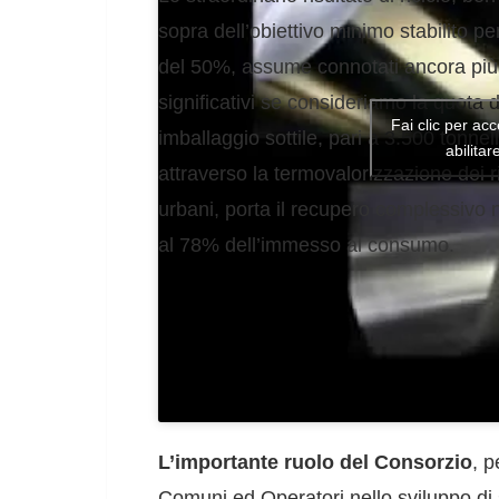
sopra dell’obiettivo minimo stabilito pe
del 50%, assume connotati ancora più
significativi se consideriamo la quota d
Fai clic per ac
imballaggio sottile, pari a 3.500 tonnel
abilita
attraverso la termovalorizzazione dei ri
urbani, porta il recupero complessivo 
al 78% dell’immesso al consumo.
L’importante ruolo del Consorzio
, 
Comuni ed Operatori nello sviluppo di si