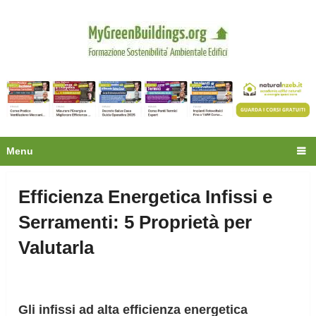
Privacy
Oltre 30.000 tecnici
fanno già parte della
community.
Ecco cosa riceverai gratis
Menu
Efficienza Energetica Infissi e
Serramenti: 5 Proprietà per
Valutarla
Gli infissi ad alta efficienza energetica