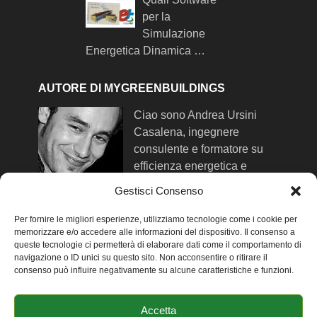
per la
Simulazione
Energetica Dinamica …
AUTORE DI MYGREENBUILDINGS
Ciao sono Andrea Ursini
Casalena, ingegnere
consulente e formatore su
efficienza energetica e
comfort negli edifici. Qui trovi
Gestisci Consenso
maggiori info su di me
.
Per fornire le migliori esperienze, utilizziamo tecnologie come i cookie per
memorizzare e/o accedere alle informazioni del dispositivo. Il consenso a
queste tecnologie ci permetterà di elaborare dati come il comportamento di
SEGUIMI SUI SOCIAL NETWORK
navigazione o ID unici su questo sito. Non acconsentire o ritirare il
consenso può influire negativamente su alcune caratteristiche e funzioni.
-
Facebook
-
Twitter
Accetta
-
Linkedin