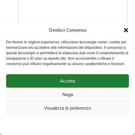
Gestisci Consenso
Per fornire le migliori esperienze, utilizziamo tecnologie come i cookie per
CO2 prodotta dall’impianto termico
memorizzare e/o accedere alle informazioni del dispositivo. Il consenso a
queste tecnologie ci permetterà di elaborare dati come il comportamento di
navigazione o ID unici su questo sito. Non acconsentire o ritirare il
La caldaia a condensazione
consenso può influire negativamente su alcune caratteristiche e funzioni.
La pompa di calore: Cos’è, convenienza e
Accetta
calcolo
Nega
Risparmio Energetico con la Regolazione
degli Impianti di Riscaldamento
Visualizza le preferenze
Cookie Policy
Dichiarazione sulla Privacy
Impressum