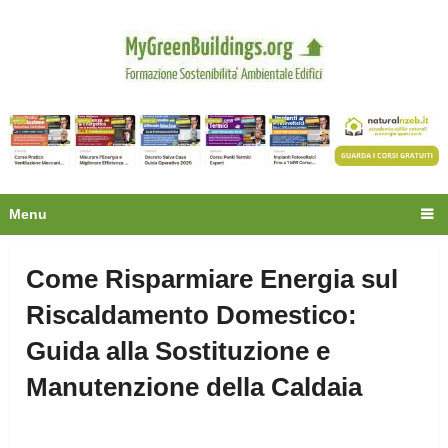
Privacy
Oltre 30.000 tecnici
fanno già parte della
community.
Ecco cosa riceverai gratis
Menu
Come Risparmiare Energia sul
Riscaldamento Domestico:
Guida alla Sostituzione e
Manutenzione della Caldaia