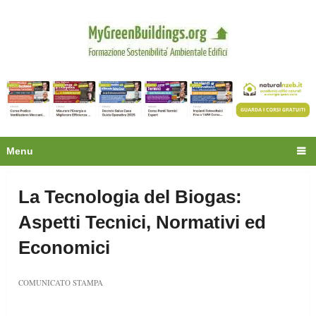
Privacy
Oltre 30.000 tecnici
fanno già parte della
community.
Ecco cosa riceverai gratis
Menu
La Tecnologia del Biogas:
Aspetti Tecnici, Normativi ed
Economici
COMUNICATO STAMPA