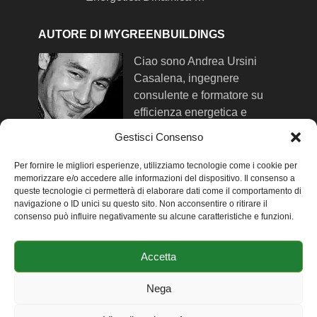
AUTORE DI MYGREENBUILDINGS
Ciao sono Andrea Ursini
Casalena, ingegnere
consulente e formatore su
efficienza energetica e
comfort negli edifici. Qui trovi
Gestisci Consenso
maggiori info su di me
.
Per fornire le migliori esperienze, utilizziamo tecnologie come i cookie per
memorizzare e/o accedere alle informazioni del dispositivo. Il consenso a
queste tecnologie ci permetterà di elaborare dati come il comportamento di
SEGUIMI SUI SOCIAL NETWORK
navigazione o ID unici su questo sito. Non acconsentire o ritirare il
consenso può influire negativamente su alcune caratteristiche e funzioni.
-
Facebook
-
Twitter
Accetta
-
Linkedin
-
Youtube
Nega