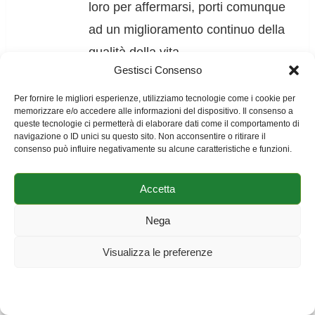
loro per affermarsi, porti comunque
ad un miglioramento continuo della
qualità della vita.
Gestisci Consenso
Teodoro
Per fornire le migliori esperienze, utilizziamo tecnologie come i cookie per
memorizzare e/o accedere alle informazioni del dispositivo. Il consenso a
queste tecnologie ci permetterà di elaborare dati come il comportamento di
Caro Andrea,
navigazione o ID unici su questo sito. Non acconsentire o ritirare il
consenso può influire negativamente su alcune caratteristiche e funzioni.
anch’io ero presente a Castel san
Pietro e condivido con te il giudizio
Accetta
espresso a proposito dell’incontro.
Nega
Una ulteriore perplessita’ pero’ mi
nasce anche dagli interventi tecnici
Visualizza le preferenze
della mattina che, se raccolti da
Cookie Policy
Dichiarazione sulla Privacy
Impressum
persone non provviste di un minimo