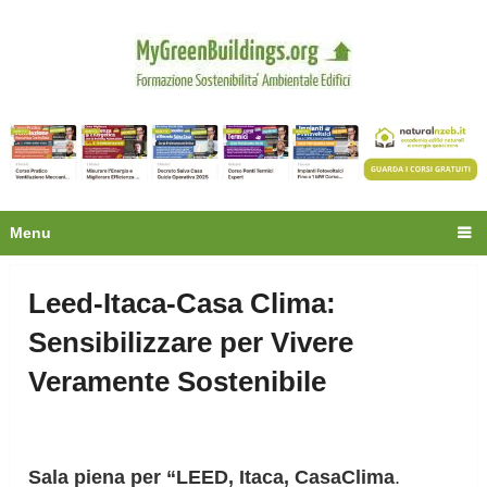
Privacy
Oltre 30.000 tecnici
fanno già parte della
community.
Ecco cosa riceverai gratis
Menu
Leed-Itaca-Casa Clima:
Sensibilizzare per Vivere
Veramente Sostenibile
Sala piena per “LEED, Itaca, CasaClima
.