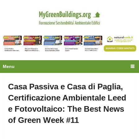
Privacy
Oltre 30.000 tecnici
fanno già parte della
community.
Ecco cosa riceverai gratis
Menu
Casa Passiva e Casa di Paglia,
Certificazione Ambientale Leed
e Fotovoltaico: The Best News
of Green Week #11