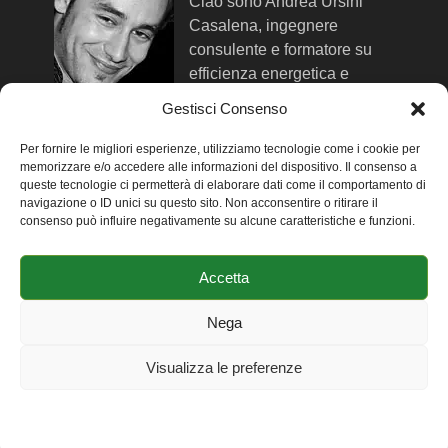
Ciao sono Andrea Ursini
Casalena, ingegnere
consulente e formatore su
efficienza energetica e
comfort negli edifici. Qui trovi
Gestisci Consenso
maggiori info su di me
.
Per fornire le migliori esperienze, utilizziamo tecnologie come i cookie per
memorizzare e/o accedere alle informazioni del dispositivo. Il consenso a
queste tecnologie ci permetterà di elaborare dati come il comportamento di
SEGUIMI SUI SOCIAL NETWORK
navigazione o ID unici su questo sito. Non acconsentire o ritirare il
consenso può influire negativamente su alcune caratteristiche e funzioni.
-
Facebook
-
Twitter
Accetta
-
Linkedin
-
Youtube
Nega
Visualizza le preferenze
MyGreenBuildings
Copyright © 2026.
Ing. Andrea Ursini Casalena | P.IVA. 01725860678 |
Condizioni &
Cookie Policy
Dichiarazione sulla Privacy
Impressum
Privacy
|
Mappa del Sito
|
La Redazione