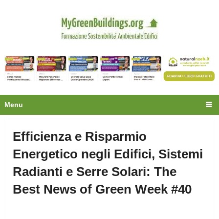
Privacy
Oltre 30.000 tecnici
fanno già parte della
community.
Ecco cosa riceverai gratis
Menu
Efficienza e Risparmio
Energetico negli Edifici, Sistemi
Radianti e Serre Solari: The
Best News of Green Week #40