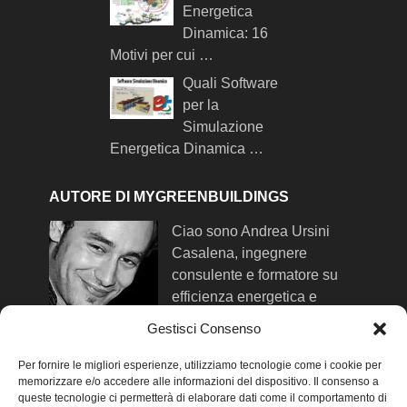
Energetica
Dinamica: 16
Motivi per cui …
Quali Software
per la
Simulazione
Energetica Dinamica …
AUTORE DI MYGREENBUILDINGS
Ciao sono Andrea Ursini
Casalena, ingegnere
consulente e formatore su
efficienza energetica e
comfort negli edifici. Qui trovi
Gestisci Consenso
maggiori info su di me
.
Per fornire le migliori esperienze, utilizziamo tecnologie come i cookie per
memorizzare e/o accedere alle informazioni del dispositivo. Il consenso a
queste tecnologie ci permetterà di elaborare dati come il comportamento di
SEGUIMI SUI SOCIAL NETWORK