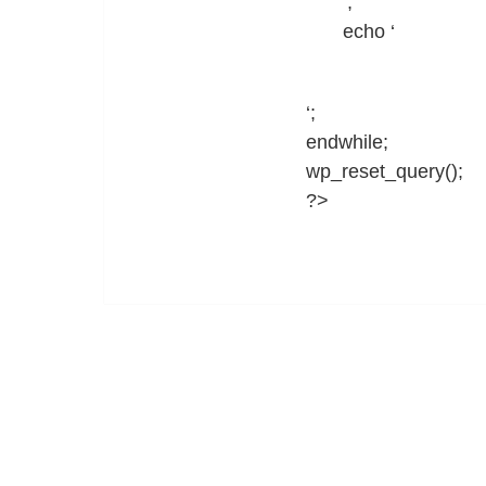
‘;
echo ‘
‘;
endwhile;
wp_reset_query();
?>