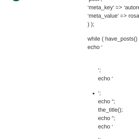
‘meta_key’ => ‘autore
‘meta_value’ => rosa
) );
while ( have_posts() 
echo ‘
‘;
echo ‘
‘;
echo ”;
the_title();
echo ”;
echo ‘