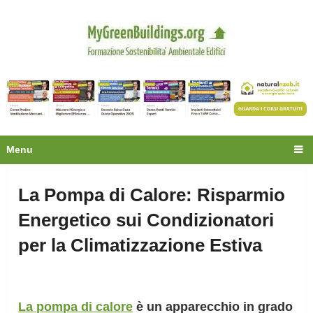
Privacy
Oltre 30.000 tecnici
fanno già parte della
community.
Ecco cosa riceverai gratis
Menu
La Pompa di Calore: Risparmio
Energetico sui Condizionatori
per la Climatizzazione Estiva
La pompa di calore
è un apparecchio in grado