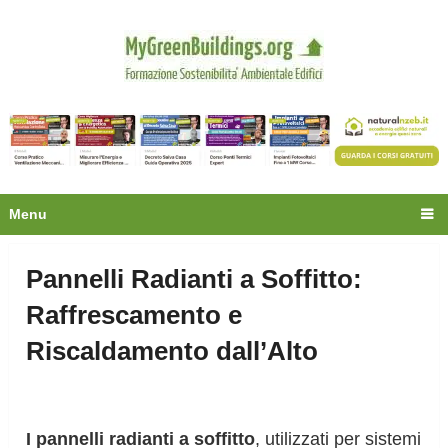
Privacy
Oltre 30.000 tecnici
fanno già parte della
community.
Ecco cosa riceverai gratis
Menu
Pannelli Radianti a Soffitto:
Raffrescamento e
Riscaldamento dall’Alto
I pannelli radianti a soffitto
, utilizzati per sistemi