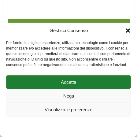
Hai già scaricato questi fogli di
Gestisci Consenso
calcolo gratuiti?
Per fornire le migliori esperienze, utilizziamo tecnologie come i cookie per
memorizzare e/o accedere alle informazioni del dispositivo. Il consenso a
queste tecnologie ci permetterà di elaborare dati come il comportamento di
navigazione o ID unici su questo sito. Non acconsentire o ritirare il
consenso può influire negativamente su alcune caratteristiche e funzioni.
Accetta
Nega
Visualizza le preferenze
Cookie Policy
Dichiarazione sulla Privacy
Impressum