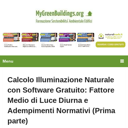
Privacy
Oltre 30.000 tecnici
fanno già parte della
community.
Ecco cosa riceverai gratis
Menu
Calcolo Illuminazione Naturale
con Software Gratuito: Fattore
Medio di Luce Diurna e
Adempimenti Normativi (Prima
parte)