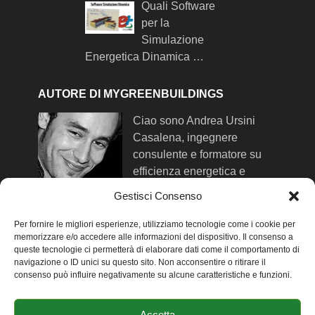
Quali Software
per la
Simulazione
Energetica Dinamica …
AUTORE DI MYGREENBUILDINGS
Ciao sono Andrea Ursini
Casalena, ingegnere
consulente e formatore su
efficienza energetica e
comfort negli edifici. Qui trovi
Gestisci Consenso
maggiori info su di me
.
Per fornire le migliori esperienze, utilizziamo tecnologie come i cookie per
memorizzare e/o accedere alle informazioni del dispositivo. Il consenso a
queste tecnologie ci permetterà di elaborare dati come il comportamento di
SEGUIMI SUI SOCIAL NETWORK
navigazione o ID unici su questo sito. Non acconsentire o ritirare il
consenso può influire negativamente su alcune caratteristiche e funzioni.
-
Facebook
-
Twitter
Accetta