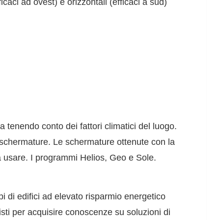
ficaci ad ovest) e orizzontali (efficaci a sud)
a tenendo conto dei fattori climatici del luogo.
i schermature. Le schermature ottenute con la
da usare. I programmi Helios, Geo e Sole.
 di edifici ad elevato risparmio energetico
tisti per acquisire conoscenze su soluzioni di