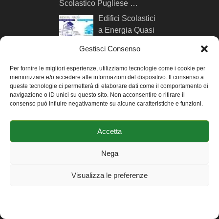
Scolastico Pugliese …
Edifici Scolastici
a Energia Quasi
Zero nZEB: …
Gestisci Consenso
Simulazione
Per fornire le migliori esperienze, utilizziamo tecnologie come i cookie per
Energetica
memorizzare e/o accedere alle informazioni del dispositivo. Il consenso a
Dinamica: 16
queste tecnologie ci permetterà di elaborare dati come il comportamento di
Motivi per cui …
navigazione o ID unici su questo sito. Non acconsentire o ritirare il
consenso può influire negativamente su alcune caratteristiche e funzioni.
Quali Software
per la
Accetta
Simulazione
Energetica Dinamica …
Nega
AUTORE DI MYGREENBUILDINGS
Visualizza le preferenze
Ciao sono Andrea Ursini
Cookie Policy
Dichiarazione sulla Privacy
Impressum
Casalena, ingegnere
consulente e formatore su