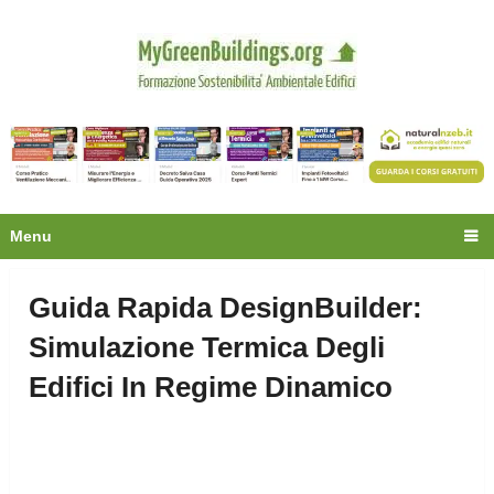
Privacy
Oltre 30.000 tecnici
fanno già parte della
community.
Ecco cosa riceverai gratis
Menu
Guida Rapida DesignBuilder:
Simulazione Termica Degli
Edifici In Regime Dinamico