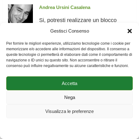
Andrea Ursini Casalena
Si, potresti realizzare un blocco
tagliato a 60° e poi “elimini” il solaio.
Gestisci Consenso
Questo puoi farlo disegnando un
Per fornire le migliori esperienze, utilizziamo tecnologie come i cookie per
foro sul solaio grande quanto il
memorizzare e/o accedere alle informazioni del dispositivo. Il consenso a
queste tecnologie ci permetterà di elaborare dati come il comportamento di
solaio stesso.
navigazione o ID unici su questo sito. Non acconsentire o ritirare il
consenso può influire negativamente su alcune caratteristiche e funzioni.
malwa
Accetta
Ciao Andrea!
Nega
Ho risolto i problemi precedenti però
Visualizza le preferenze
ho riscontrato delle incoerenze nelle
simulazioni. Ovvero se sommo i
Cookie Policy
Dichiarazione sulla Privacy
Impressum
consumi dovuti al riscaldamento