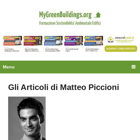
Privacy
Oltre 30.000 tecnici
fanno già parte della
community.
Ecco cosa riceverai gratis
Menu
Gli Articoli di Matteo Piccioni