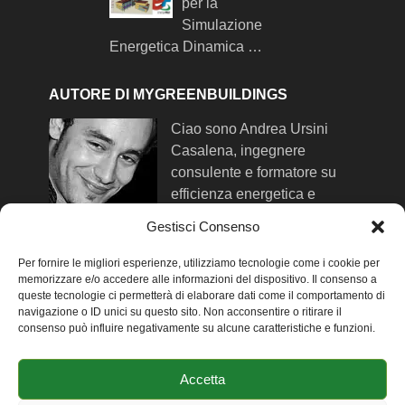
per la
Simulazione
Energetica Dinamica …
AUTORE DI MYGREENBUILDINGS
Ciao sono Andrea Ursini
Casalena, ingegnere
consulente e formatore su
efficienza energetica e
comfort negli edifici. Qui trovi
Gestisci Consenso
maggiori info su di me
.
Per fornire le migliori esperienze, utilizziamo tecnologie come i cookie per
memorizzare e/o accedere alle informazioni del dispositivo. Il consenso a
queste tecnologie ci permetterà di elaborare dati come il comportamento di
SEGUIMI SUI SOCIAL NETWORK
navigazione o ID unici su questo sito. Non acconsentire o ritirare il
consenso può influire negativamente su alcune caratteristiche e funzioni.
-
Facebook
-
Twitter
Accetta
-
Linkedin
-
Youtube