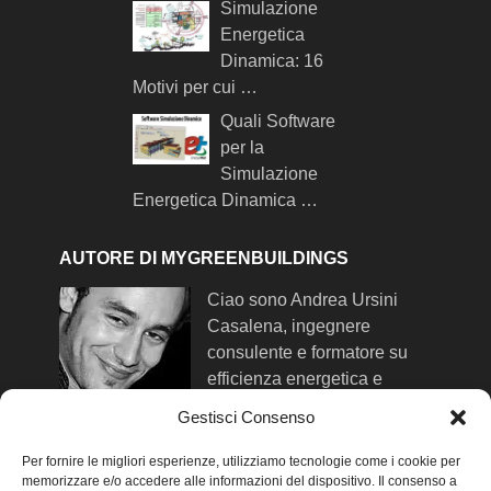
Simulazione
Energetica
Dinamica: 16
Motivi per cui …
Quali Software
per la
Simulazione
Energetica Dinamica …
AUTORE DI MYGREENBUILDINGS
Ciao sono Andrea Ursini
Casalena, ingegnere
consulente e formatore su
efficienza energetica e
comfort negli edifici. Qui trovi
Gestisci Consenso
maggiori info su di me
.
Per fornire le migliori esperienze, utilizziamo tecnologie come i cookie per
memorizzare e/o accedere alle informazioni del dispositivo. Il consenso a