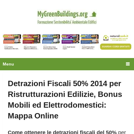
Privacy
Oltre 30.000 tecnici
fanno già parte della
community.
Ecco cosa riceverai gratis
Menu
Detrazioni Fiscali 50% 2014 per
Ristrutturazioni Edilizie, Bonus
Mobili ed Elettrodomestici:
Mappa Online
Come ottenere le detrazioni fiscali del 50%
per