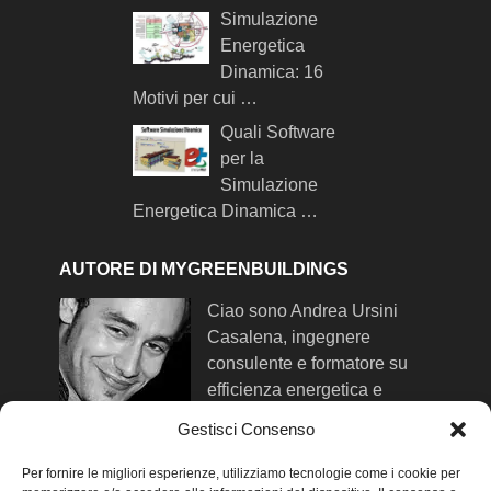
Simulazione
Energetica
Dinamica: 16
Motivi per cui …
Quali Software
per la
Simulazione
Energetica Dinamica …
AUTORE DI MYGREENBUILDINGS
Ciao sono Andrea Ursini
Casalena, ingegnere
consulente e formatore su
efficienza energetica e
comfort negli edifici. Qui trovi
Gestisci Consenso
maggiori info su di me
.
Per fornire le migliori esperienze, utilizziamo tecnologie come i cookie per