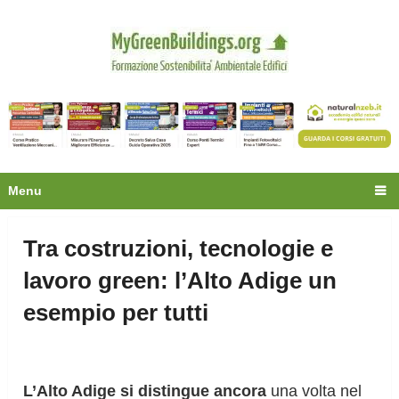
Privacy
Oltre 30.000 tecnici
fanno già parte della
community.
Ecco cosa riceverai gratis
Menu
Tra costruzioni, tecnologie e
lavoro green: l’Alto Adige un
esempio per tutti
L’Alto Adige si distingue ancora
una volta nel