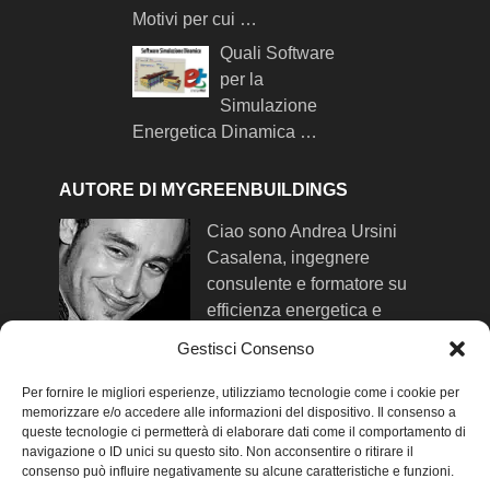
Motivi per cui …
Quali Software
per la
Simulazione
Energetica Dinamica …
AUTORE DI MYGREENBUILDINGS
Ciao sono Andrea Ursini
Casalena, ingegnere
consulente e formatore su
efficienza energetica e
comfort negli edifici. Qui trovi
Gestisci Consenso
maggiori info su di me
.
Per fornire le migliori esperienze, utilizziamo tecnologie come i cookie per
memorizzare e/o accedere alle informazioni del dispositivo. Il consenso a
queste tecnologie ci permetterà di elaborare dati come il comportamento di
SEGUIMI SUI SOCIAL NETWORK
navigazione o ID unici su questo sito. Non acconsentire o ritirare il
consenso può influire negativamente su alcune caratteristiche e funzioni.
-
Facebook