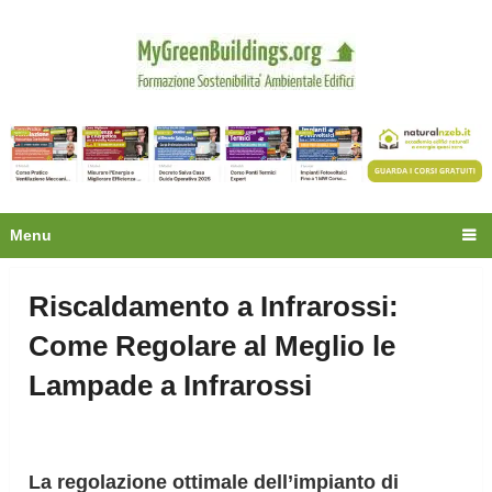
Privacy
Oltre 30.000 tecnici
fanno già parte della
community.
Ecco cosa riceverai gratis
Menu
Riscaldamento a Infrarossi:
Come Regolare al Meglio le
Lampade a Infrarossi
La regolazione ottimale dell’impianto di