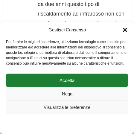
da due anni questo tipo di
riscaldamento ad infrarosso non con
una lampada ma con un “quadro”.
Gestisci Consenso
Infatti sono degli elementi di raffinato
design realizzati in vetro, laccato,
Per fornire le migliori esperienze, utilizziamo tecnologie come i cookie per
memorizzare e/o accedere alle informazioni del dispositivo. Il consenso a
trasparente o a specchio da
queste tecnologie ci permetterà di elaborare dati come il comportamento di
navigazione o ID unici su questo sito. Non acconsentire o ritirare il
appendere al muro o con un
consenso può influire negativamente su alcune caratteristiche e funzioni.
supporto specifico da appoggiare a
Accetta
pavimento.
Io li regolo con un timer-termostato
Nega
abiente e ne controllo i consumi con
Visualizza le preferenze
un contatore di energia wifi….più di
così.
Cookie Policy
Dichiarazione sulla Privacy
Impressum
Saluti Michele