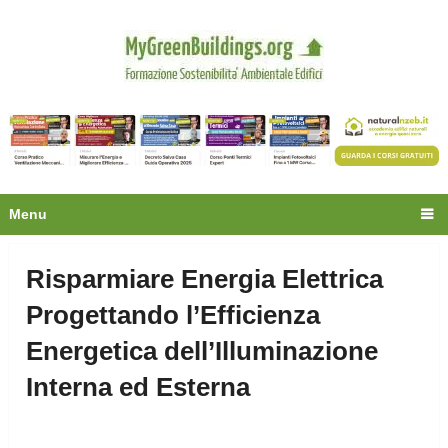
Privacy
Oltre 30.000 tecnici
fanno già parte della
community.
Ecco cosa riceverai gratis
Menu
Risparmiare Energia Elettrica
Progettando l’Efficienza
Energetica dell’Illuminazione
Interna ed Esterna