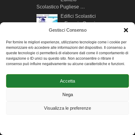
Scolastico Pugliese …
Edifici Scolastici
a Energia Quasi
Gestisci Consenso
Zero nZEB: …
Simulazione
Per fornire le migliori esperienze, utilizziamo tecnologie come i cookie per
memorizzare e/o accedere alle informazioni del dispositivo. Il consenso a
Energetica
queste tecnologie ci permetterà di elaborare dati come il comportamento di
Dinamica: 16
navigazione o ID unici su questo sito. Non acconsentire o ritirare il
Motivi per cui …
consenso può influire negativamente su alcune caratteristiche e funzioni.
Quali Software
per la
Accetta
Simulazione
Energetica Dinamica …
Nega
Visualizza le preferenze
AUTORE DI MYGREENBUILDINGS
Ciao sono Andrea Ursini
Cookie Policy
Dichiarazione sulla Privacy
Impressum
Casalena, ingegnere