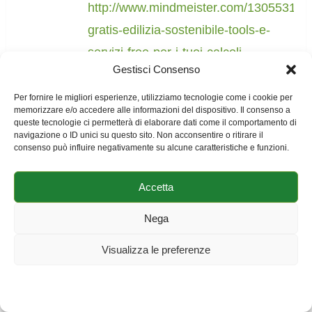
http://www.mindmeister.com/130553192/
gratis-edilizia-sostenibile-tools-e-
servizi-free-per-i-tuoi-calcoli-
Gestisci Consenso
energetici-e-non-solo-http-www-
mygreenbuildings-org
Per fornire le migliori esperienze, utilizziamo tecnologie come i cookie per
memorizzare e/o accedere alle informazioni del dispositivo. Il consenso a
queste tecnologie ci permetterà di elaborare dati come il comportamento di
navigazione o ID unici su questo sito. Non acconsentire o ritirare il
Giacomo Cillari
consenso può influire negativamente su alcune caratteristiche e funzioni.
Per finestre orientate a est o ovest?
Accetta
non si prenderà a riferimento le 12
(direzione Sud) ma l’orario in cui il
Nega
sole è perpendicolare alla facciata?
Visualizza le preferenze
in questo caso però nel momento in
cui il sole sale verso sud-est potrei
Cookie Policy
Dichiarazione sulla Privacy
Impressum
avere comunque radiazione