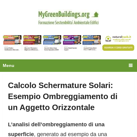
Privacy
Oltre 30.000 tecnici
fanno già parte della
community.
Ecco cosa riceverai gratis
Menu
Calcolo Schermature Solari:
Esempio Ombreggiamento di
un Aggetto Orizzontale
L’analisi dell’ombreggiamento di una
superficie
, generato ad esempio da una