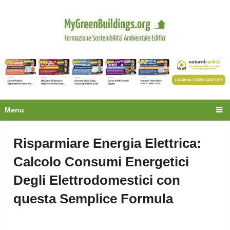
Privacy
Oltre 30.000 tecnici
fanno già parte della
community.
Ecco cosa riceverai gratis
Menu
Risparmiare Energia Elettrica:
Calcolo Consumi Energetici
Degli Elettrodomestici con
questa Semplice Formula